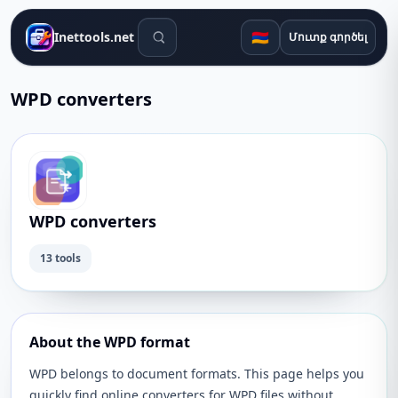
Որոնման գործիքներ
🇦🇲
Inettools.net
Մուտք գործել
WPD converters
WPD converters
13 tools
About the WPD format
WPD belongs to document formats. This page helps you
quickly find online converters for WPD files without