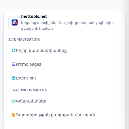
Inettools.net
Առցանց գործիքներ ֆայլերի, լրատվամիջոցների և
ցանցերի համար
SITE NAVIGATION
Բոլոր կատեգորիաները
Promo pages
Extensions
LEGAL INFORMATION
Կոնտակտներ
Գաղտնիության քաղաքականություն