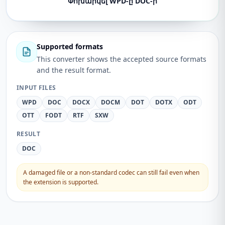
Փոխարկել WPD-ը DOC-ի
Supported formats
This converter shows the accepted source formats
and the result format.
INPUT FILES
WPD
DOC
DOCX
DOCM
DOT
DOTX
ODT
OTT
FODT
RTF
SXW
RESULT
DOC
A damaged file or a non-standard codec can still fail even when
the extension is supported.