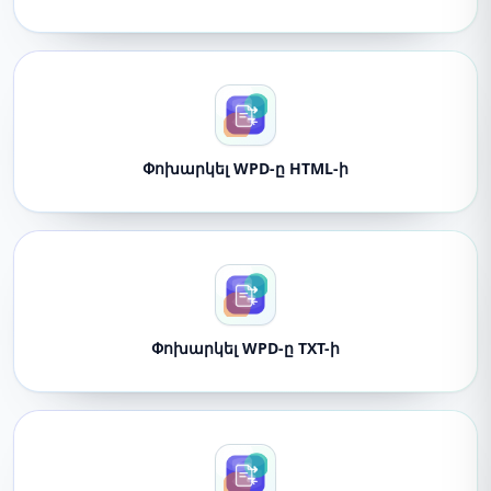
Փոխարկել WPD-ը HTML-ի
Փոխարկել WPD-ը TXT-ի