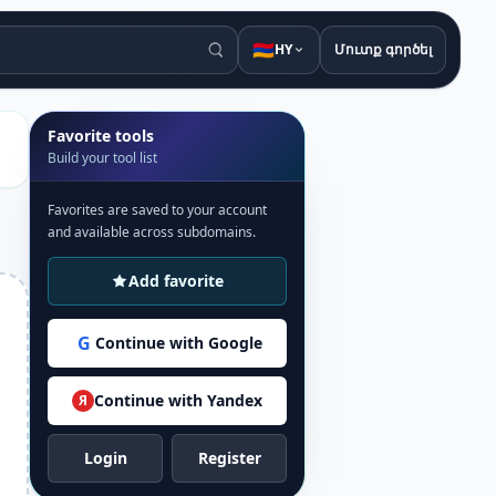
🇦🇲
HY
Մուտք գործել
Favorite tools
Build your tool list
Favorites are saved to your account
and available across subdomains.
Add favorite
G
Continue with Google
Continue with Yandex
Я
Login
Register