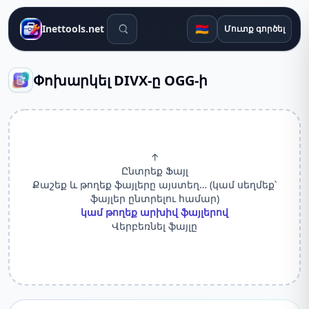
Որոնման գործիքներ
🇦🇲
Inettools.net
Մուտք գործել
Փոխարկել DIVX-ը OGG-ի
↑
Ընտրեք Ֆայլ
Քաշեք և թողեք ֆայլերը այստեղ… (կամ սեղմեք՝
ֆայլեր ընտրելու համար)
կամ թողեք արխիվ ֆայլերով
Վերբեռնել ֆայլը