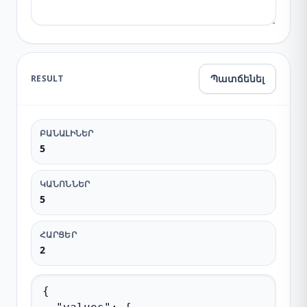
Պատճենել
RESULT
ԲԱՆԱԼԻՆԵՐ
5
ԿԱՆՈՆՆԵՐ
5
ՀԱՐՑԵՐ
2