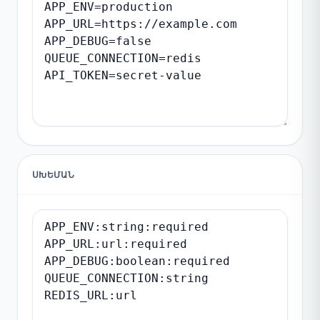
ՍԽԵՄԱՆ