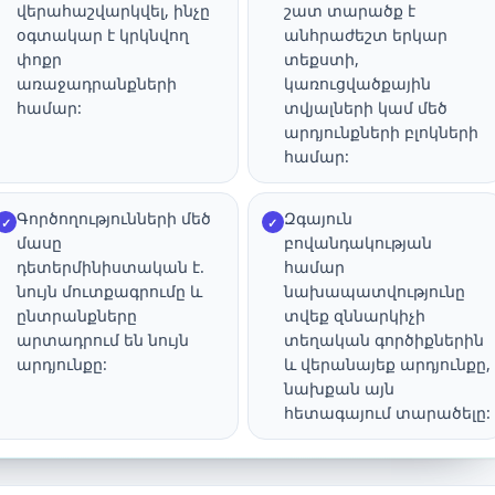
վերահաշվարկվել, ինչը
շատ տարածք է
օգտակար է կրկնվող
անհրաժեշտ երկար
փոքր
տեքստի,
առաջադրանքների
կառուցվածքային
համար:
տվյալների կամ մեծ
արդյունքների բլոկների
համար:
Գործողությունների մեծ
Զգայուն
✓
✓
մասը
բովանդակության
դետերմինիստական է.
համար
նույն մուտքագրումը և
նախապատվությունը
ընտրանքները
տվեք զննարկիչի
արտադրում են նույն
տեղական գործիքներին
արդյունքը:
և վերանայեք արդյունքը,
նախքան այն
հետագայում տարածելը: