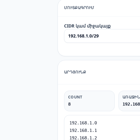
ՄՈՒՏՔԱԳՐՈՒՄ
CIDR կամ միջակայք
ԱՐԴՅՈՒՆՔ
COUNT
ԱՌԱՋԻՆ
8
192.168