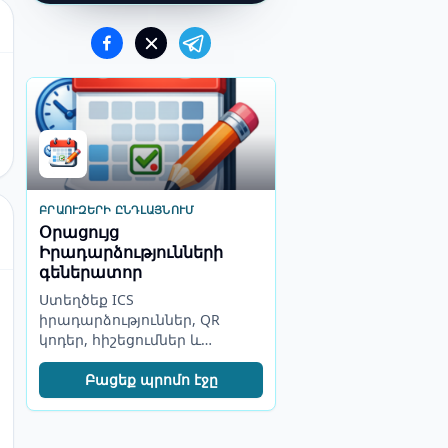
ԲՐԱՈՒԶԵՐԻ ԸՆԴԼԱՅՆՈՒՄ
Օրացույց
Իրադարձությունների
գեներատոր
Ստեղծեք ICS
իրադարձություններ, QR
կոդեր, հիշեցումներ և
ներկաներ զննարկիչի
գործիքագոտուց:
Բացեք պրոմո էջը