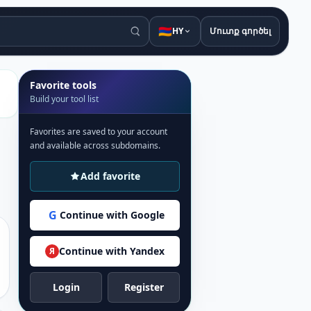
🇦🇲
HY
Մուտք գործել
Favorite tools
Build your tool list
Favorites are saved to your account
and available across subdomains.
Add favorite
G
Continue with Google
Continue with Yandex
Я
Login
Register