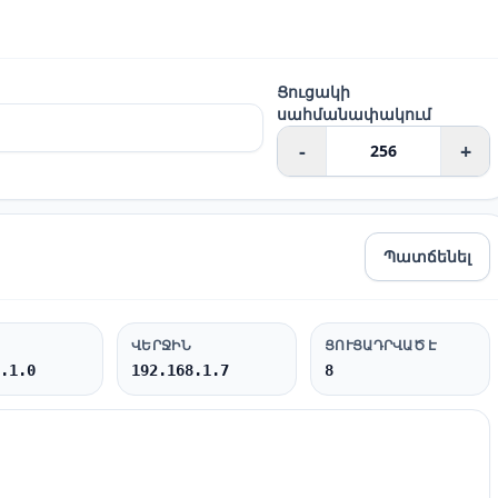
Ցուցակի
սահմանափակում
-
+
Պատճենել
ՎԵՐՋԻՆ
ՑՈՒՑԱԴՐՎԱԾ Է
.1.0
192.168.1.7
8